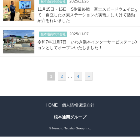
2025/11/26
根本通商株式会社
11月15日・16日 S耐最終戦 富士スピードウェイに
て「自立した水素ステーションの実現」に向けて活動
紹介を行いました
2025/11/07
根本通商株式会社
令和7年11月7日 いわき湯本インターサービステーシ
ョンとしてオープンいたしました！
1
2
…
4
»
HOME
｜
個人情報保護方針
根本通商グループ
©
Nemoto Tsusho Group Inc.